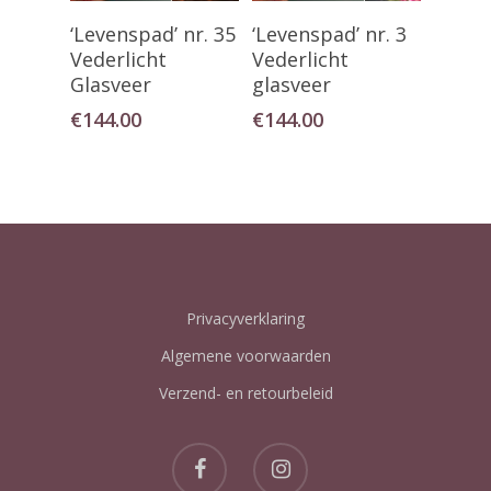
Toevoegen Aan
Toevoegen Aan
‘Levenspad’ nr. 35
‘Levenspad’ nr. 3
Winkelwagen
Winkelwagen
Vederlicht
Vederlicht
Glasveer
glasveer
€
144.00
€
144.00
Privacyverklaring
Algemene voorwaarden
Verzend- en retourbeleid