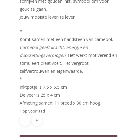
schrijven met gouden inkt, symbool om voor
goud te gaan.
Jouw mooiste leven te leven!
*
Komt samen met een handsteen van carneool.
Carneool geeft kracht, energie en
doorzettingsvermogen
. Het werkt motiverend en
Home
stimuleert creativiteit. Het vergroot
zelfvertrouwen en eigenwaarde.
Winkel
*
Mijn account
Vederlicht glasveren
Inktpotje is 7,5 x 6,5 cm
De veer is 25 x 4 cm
Contact
Afmeting samen: 11 breed x 30 cm hoog.
1 op voorraad