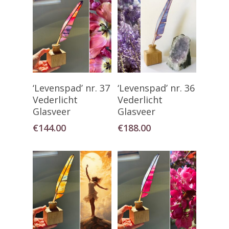
Toevoegen Aan
Toevoegen Aan
‘Levenspad’ nr. 37
‘Levenspad’ nr. 36
Winkelwagen
Winkelwagen
Vederlicht
Vederlicht
Glasveer
Glasveer
€
144.00
€
188.00