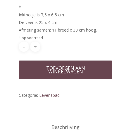
*
Inktpotje is 7,5 x 6,5 cm
Home
De veer is 25 x 4 cm
Afmeting samen: 11 breed x 30 cm hoog.
Winkel
1 op voorraad
Mijn account
Vederlicht glasveren
Contact
TOEVOEGEN AAN
WINKELWAGEN
Categorie:
Levenspad
Beschrijving