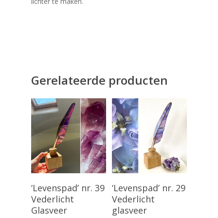
lichter te maken.
Gerelateerde producten
Toevoegen Aan
Toevoegen Aan
‘Levenspad’ nr. 39
‘Levenspad’ nr. 29
Winkelwagen
Winkelwagen
Vederlicht
Vederlicht
Glasveer
glasveer