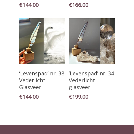
€
144.00
€
166.00
Toevoegen Aan
Toevoegen Aan
‘Levenspad’ nr. 38
‘Levenspad’ nr. 34
Winkelwagen
Winkelwagen
Vederlicht
Vederlicht
Glasveer
glasveer
€
144.00
€
199.00