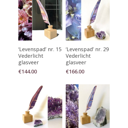
Toevoegen Aan
Toevoegen Aan
‘Levenspad’ nr. 15
‘Levenspad’ nr. 29
Winkelwagen
Winkelwagen
Vederlicht
Vederlicht
glasveer
glasveer
€
144.00
€
166.00