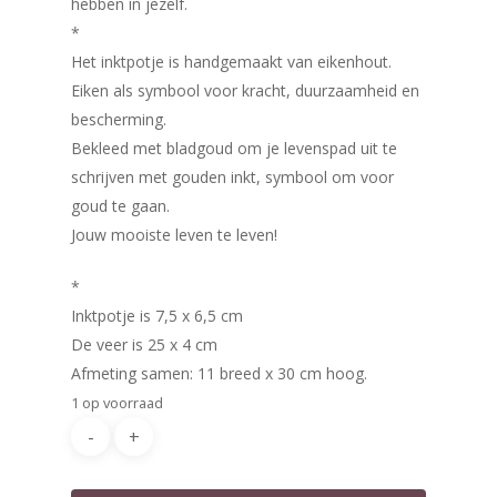
hebben in jezelf.
*
Het inktpotje is handgemaakt van eikenhout.
Eiken als symbool voor kracht, duurzaamheid en
bescherming.
Bekleed met bladgoud om je levenspad uit te
schrijven met gouden inkt, symbool om voor
goud te gaan.
Home
Jouw mooiste leven te leven!
Winkel
*
Mijn account
Vederlicht glasveren
Inktpotje is 7,5 x 6,5 cm
De veer is 25 x 4 cm
Contact
Afmeting samen: 11 breed x 30 cm hoog.
1 op voorraad