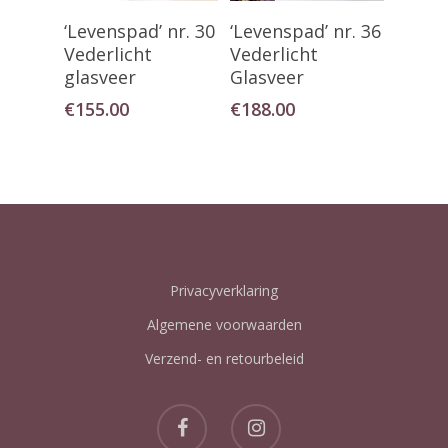
Toevoegen Aan
Toevoegen Aan
‘Levenspad’ nr. 30
‘Levenspad’ nr. 36
Winkelwagen
Winkelwagen
Vederlicht
Vederlicht
glasveer
Glasveer
€
155.00
€
188.00
Privacyverklaring
Algemene voorwaarden
Verzend- en retourbeleid