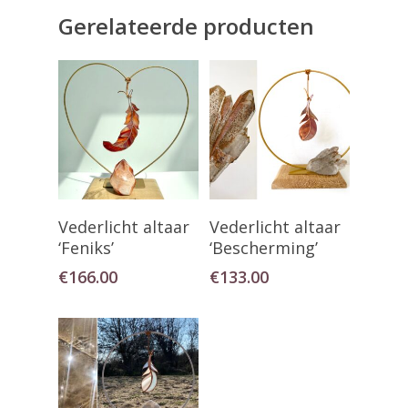
Gerelateerde producten
Lees Verder
Toevoegen Aan
Vederlicht altaar
Vederlicht altaar
Winkelwagen
‘Feniks’
‘Bescherming’
€
166.00
€
133.00