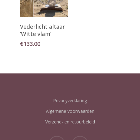
Toevoegen Aan
Vederlicht altaar
Winkelwagen
‘Witte vlam’
€
133.00
Privacyverklaring
Algemene voorwaarden
Verzend- en retourbeleid