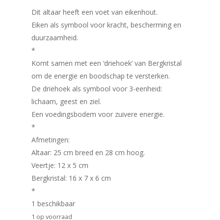
Dit altaar heeft een voet van eikenhout.
Eiken als symbool voor kracht, bescherming en
duurzaamheid.
*
Komt samen met een ‘driehoek’ van Bergkristal
om de energie en boodschap te versterken.
De driehoek als symbool voor 3-eenheid:
lichaam, geest en ziel.
Home
Een voedingsbodem voor zuivere energie.
Winkel
*
Afmetingen:
Mijn account
Vederlicht glasveren
Altaar: 25 cm breed en 28 cm hoog.
Veertje: 12 x 5 cm
Contact
Bergkristal: 16 x 7 x 6 cm
*
1 beschikbaar
1 op voorraad